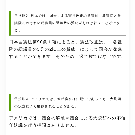
選択肢2. 日本では、国会による憲法改正の発議は、衆議院と参
議院それぞれの総議員の過半数の賛成があれば行うことができ
る。
日本国憲法第96条１項によると、憲法改正は、「各議
院の総議員の3分の2以上の賛成」によって国会が発議
することができます。そのため、過半数ではないです。
選択肢3. アメリカでは、連邦議会は任期中であっても、大統領
の決定により解散されることがある。
アメリカでは、議会の解散や議会による大統領への不信
任決議を行う権限はありません。